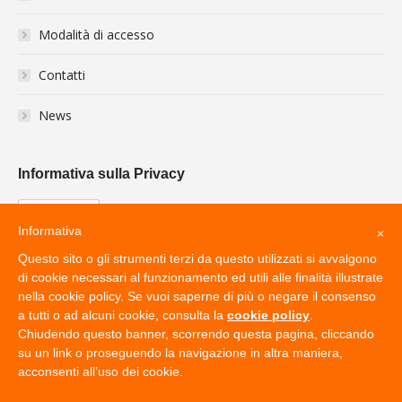
Modalità di accesso
Contatti
News
Informativa sulla Privacy
Informativa
×
Questo sito o gli strumenti terzi da questo utilizzati si avvalgono
di cookie necessari al funzionamento ed utili alle finalità illustrate
nella cookie policy. Se vuoi saperne di più o negare il consenso
a tutti o ad alcuni cookie, consulta la
cookie policy
.
Chiudendo questo banner, scorrendo questa pagina, cliccando
su un link o proseguendo la navigazione in altra maniera,
acconsenti all’uso dei cookie.
by
CWM