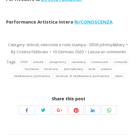
Performance Artistica Intera
RI/CONOSCENZA
Category:
Articoli, interviste e note stampa - SRSR Johnny&Mary
By
Cristina Febbraio
10 Gennaio 2020
Lascia un commento
Tags:
2020
attività
casajohnny
casamary
comunicato
comunità
facebook
frosinone
johnny&mary
lazio
paliano
riabilitazione psichiatrica
strutture di riabilitazione psichiatrica
video
Share this post
Share
Share
Share
Share
Share
Share
with
with
with
with
with
with
Twitter
Pinterest
WhatsApp
Facebook
Google+
LinkedIn