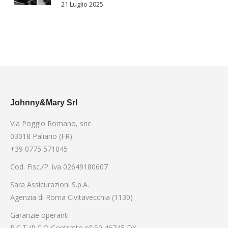
21 Luglio 2025
Johnny&Mary Srl
Via Poggio Romano, snc
03018 Paliano (FR)
+39 0775 571045
Cod. Fisc./P. iva 02649180607
Sara Assicurazioni S.p.A.
Agenzia di Roma Civitavecchia (1130)
Garanzie operanti
R.C.T./R.C.O Contratto n° 50 46745 DX