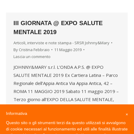
III GIORNATA @ EXPO SALUTE
MENTALE 2019
Articoli, interviste e note stampa - SRSR Johnny&Mary
By
Cristina Febbraio
11 Maggio 2019
Lascia un commento
JOHNNY&MARY s.r.l. L’ONDA A.P.S. @ EXPO
SALUTE MENTALE 2019 Ex Cartiera Latina – Parco
Regionale dell’Appia Antica Via Appia Antica, 42 –
ROMA 11 MAGGIO 2019 Sabato 11 maggio 2019 –
Terzo giorno all’EXPO DELLA SALUTE MENTALE,
progetto ambizioso e innovativo sostenuto dal
Informativa
×
Coordinamento Centri Diurni della Regione Lazio
Questo sito o gli strumenti terzi da questo utilizzati si avvalgono
che ha come protagonista la Salute…
di cookie necessari al funzionamento ed utili alle finalità illustrate