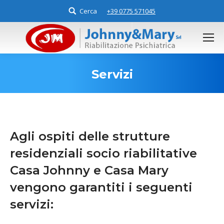
Cerca
Search:
+39 0775 571045
Servizi
You are here:
Agli ospiti delle strutture
residenziali socio riabilitative
Casa Johnny e Casa Mary
vengono garantiti i seguenti
servizi: