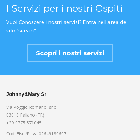
I Servizi per i nostri Ospiti
Vuoi Conoscere i nostri servizi? Entra nell’area del
sito “servizi”.
Scopri i nostri servizi
Johnny&Mary Srl
Via Poggio Romano, snc
03018 Paliano (FR)
+39 0775 571045
Cod. Fisc./P. iva 02649180607