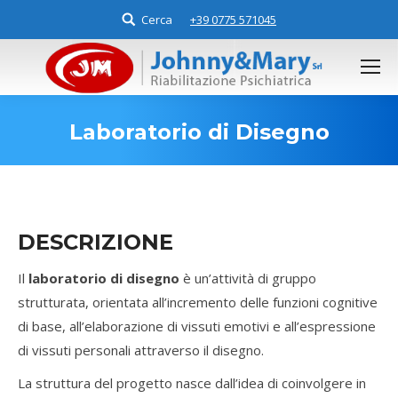
Cerca
Search:
+39 0775 571045
Laboratorio di Disegno
You are here:
DESCRIZIONE
Il
laboratorio di disegno
è un’attività di gruppo
strutturata, orientata all’incremento delle funzioni cognitive
di base, all’elaborazione di vissuti emotivi e all’espressione
di vissuti personali attraverso il disegno.
La struttura del progetto nasce dall’idea di coinvolgere in