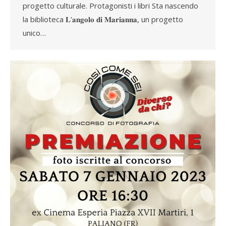
progetto culturale. Protagonisti i libri Sta nascendo
la biblioteca 𝐋’𝐚𝐧𝐠𝐨𝐥𝐨 𝐝𝐢 𝐌𝐚𝐫𝐢𝐚𝐧𝐧𝐚, un progetto
unico…