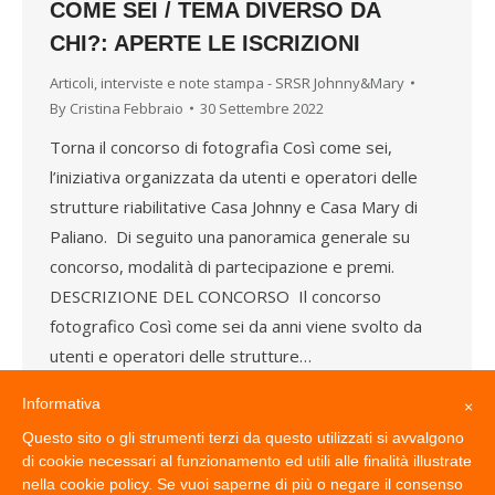
COME SEI / TEMA DIVERSO DA
CHI?: APERTE LE ISCRIZIONI
Articoli, interviste e note stampa - SRSR Johnny&Mary
By
Cristina Febbraio
30 Settembre 2022
Torna il concorso di fotografia Così come sei,
l’iniziativa organizzata da utenti e operatori delle
strutture riabilitative Casa Johnny e Casa Mary di
Paliano. Di seguito una panoramica generale su
concorso, modalità di partecipazione e premi.
DESCRIZIONE DEL CONCORSO Il concorso
fotografico Così come sei da anni viene svolto da
utenti e operatori delle strutture…
Informativa
×
Questo sito o gli strumenti terzi da questo utilizzati si avvalgono
di cookie necessari al funzionamento ed utili alle finalità illustrate
1
2
3
4
5
…
8
nella cookie policy. Se vuoi saperne di più o negare il consenso