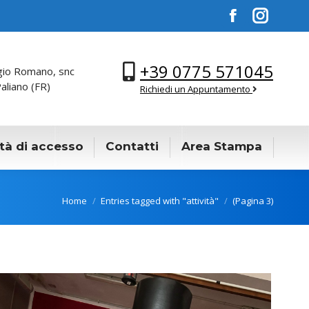
Facebook
Instagra
+39 0775 571045
gio Romano, snc
aliano (FR)
Richiedi un Appuntamento
tà di accesso
Contatti
Area Stampa
You are here:
Home
Entries tagged with "attività"
(Pagina 3)