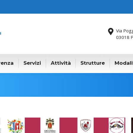
Via Pog
03018 P
renza
Servizi
Attività
Strutture
Modali