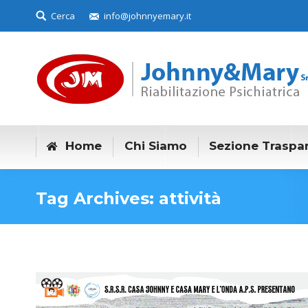
Search:
Cerca
info@johnnyemary.it
Home
Chi Siamo
Sezione Traspa
Tag Archives:
attività