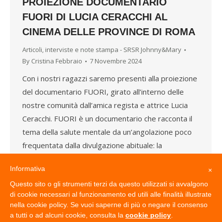
PROIEZIONE DOCUMENTARIO
FUORI DI LUCIA CERACCHI AL
CINEMA DELLE PROVINCE DI ROMA
Articoli, interviste e note stampa - SRSR Johnny&Mary
By
Cristina Febbraio
7 Novembre 2024
Con i nostri ragazzi saremo presenti alla proiezione
del documentario FUORI, girato all’interno delle
nostre comunità dall’amica regista e attrice Lucia
Ceracchi. FUORI è un documentario che racconta il
tema della salute mentale da un’angolazione poco
frequentata dalla divulgazione abituale: la
residenzialità psichiatrica. La proiezione del
Informativa
×
documentario FUORI di Lucia Ceracchi ci sarà
Questo sito o gli strumenti terzi da questo utilizzati si avvalgono
venerdì 22…
di cookie necessari al funzionamento ed utili alle finalità illustrate
nella cookie policy. Se vuoi saperne di più o negare il consenso
a tutti o ad alcuni cookie, consulta la
cookie policy
.