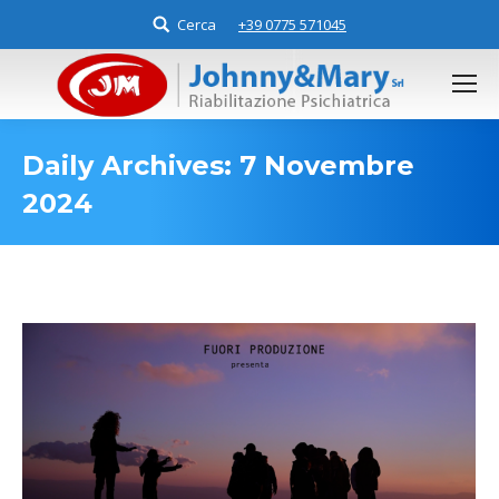
Cerca
Search:
+39 0775 571045
Daily Archives:
7 Novembre
2024
You are here: