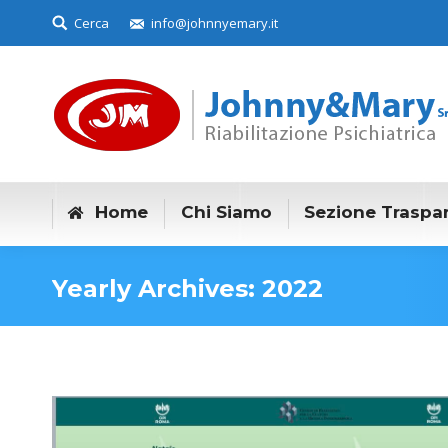
Search:
Cerca
info@johnnyemary.it
Home
Chi Siamo
Sezione Traspa
Yearly Archives:
2022