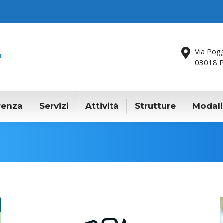
Via Pog
03018 P
renza
Servizi
Attività
Strutture
Modali