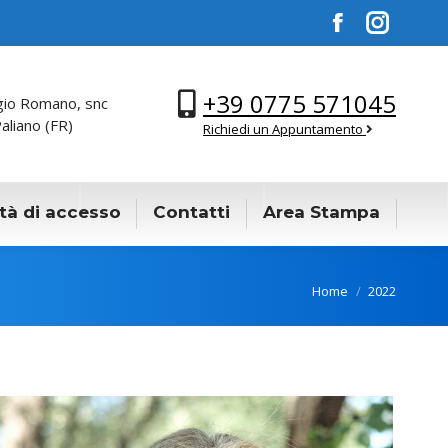
Facebook
Instagra
+39 0775 571045
gio Romano, snc
aliano (FR)
Richiedi un Appuntamento
tà di accesso
Contatti
Area Stampa
You are here:
Home
2022