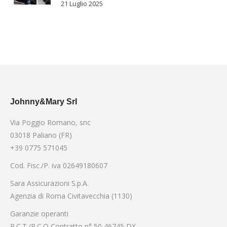
21 Luglio 2025
Johnny&Mary Srl
Via Poggio Romano, snc
03018 Paliano (FR)
+39 0775 571045
Cod. Fisc./P. iva 02649180607
Sara Assicurazioni S.p.A.
Agenzia di Roma Civitavecchia (1130)
Garanzie operanti
R.C.T./R.C.O Contratto n° 50 46745 DX