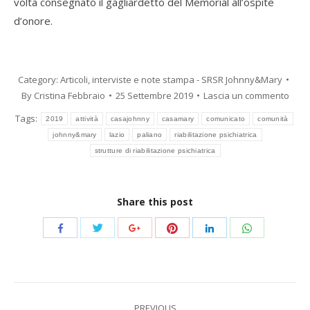
volta consegnato il gagliardetto del Memorial all’ospite
d’onore.
Category:
Articoli, interviste e note stampa - SRSR Johnny&Mary
By
Cristina Febbraio
25 Settembre 2019
Lascia un commento
Tags:
2019
attività
casajohnny
casamary
comunicato
comunità
johnny&mary
lazio
paliano
riabilitazione psichiatrica
strutture di riabilitazione psichiatrica
Share this post
Share
Share
Share
Share
Share
Share
with
with
with
with
with
with
Twitter
Pinterest
WhatsApp
Facebook
Google+
LinkedIn
Post
PREVIOUS