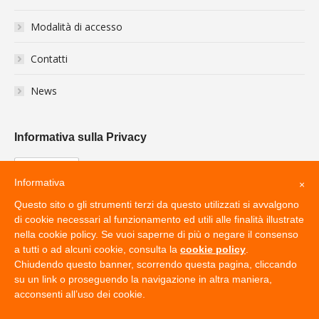
Modalità di accesso
Contatti
News
Informativa sulla Privacy
Informativa
×
Questo sito o gli strumenti terzi da questo utilizzati si avvalgono
di cookie necessari al funzionamento ed utili alle finalità illustrate
nella cookie policy. Se vuoi saperne di più o negare il consenso
a tutti o ad alcuni cookie, consulta la
cookie policy
.
Chiudendo questo banner, scorrendo questa pagina, cliccando
su un link o proseguendo la navigazione in altra maniera,
acconsenti all’uso dei cookie.
by
CWM