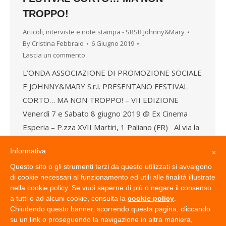
TROPPO!
Articoli, interviste e note stampa - SRSR Johnny&Mary
By
Cristina Febbraio
6 Giugno 2019
Lascia un commento
L’ONDA ASSOCIAZIONE DI PROMOZIONE SOCIALE
E JOHNNY&MARY S.r.l. PRESENTANO FESTIVAL
CORTO… MA NON TROPPO! – VII EDIZIONE
Venerdì 7 e Sabato 8 giugno 2019 @ Ex Cinema
Esperia – P.zza XVII Martiri, 1 Paliano (FR) Al via la
VII edizione del Festival Corto… Ma non troppo!,
Informativa
×
concorso nazionale per cortometraggi realizzati da
Questo sito o gli strumenti terzi da questo utilizzati si avvalgono
persone con…
di cookie necessari al funzionamento ed utili alle finalità illustrate
nella cookie policy. Se vuoi saperne di più o negare il consenso
a tutti o ad alcuni cookie, consulta la
cookie policy
.
Chiudendo questo banner, scorrendo questa pagina, cliccando
su un link o proseguendo la navigazione in altra maniera,