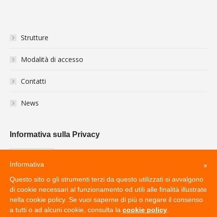
Strutture
Modalità di accesso
Contatti
News
Informativa sulla Privacy
Informativa
×
Questo sito o gli strumenti terzi da questo utilizzati si avvalgono
di cookie necessari al funzionamento ed utili alle finalità illustrate
nella cookie policy. Se vuoi saperne di più o negare il consenso
a tutti o ad alcuni cookie, consulta la
cookie policy
.