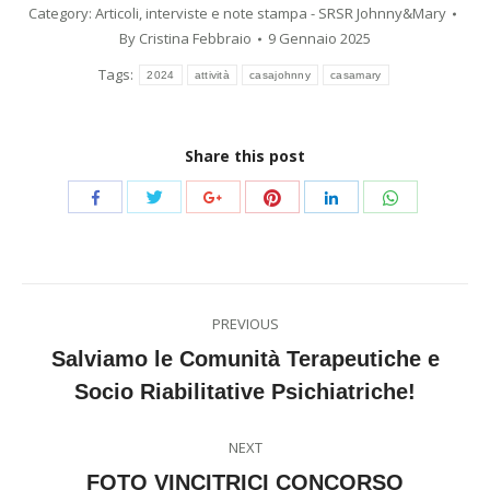
Category:
Articoli, interviste e note stampa - SRSR Johnny&Mary
By
Cristina Febbraio
9 Gennaio 2025
Tags:
2024
attività
casajohnny
casamary
Share this post
Share
Share
Share
Share
Share
Share
with
with
with
with
with
with
Twitter
Pinterest
WhatsApp
Facebook
Google+
LinkedIn
Post
PREVIOUS
navigation
Salviamo le Comunità Terapeutiche e
Previous
Socio Riabilitative Psichiatriche!
post:
NEXT
FOTO VINCITRICI CONCORSO