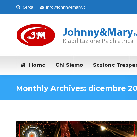
Search:
Cerca
info@johnnyemary.it
Home
Chi Siamo
Sezione Traspa
Monthly Archives:
dicembre 2