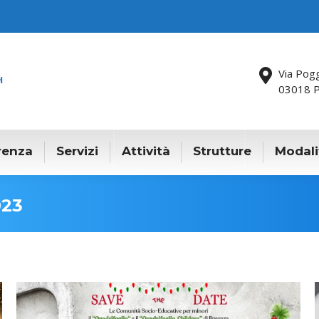
Via Pog
03018 P
renza
Servizi
Attività
Strutture
Modali
023