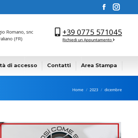
Facebook
Instagra
+39 0775 571045
gio Romano, snc
aliano (FR)
Richiedi un Appuntamento
tà di accesso
Contatti
Area Stampa
You are here:
Home
2023
dicembre