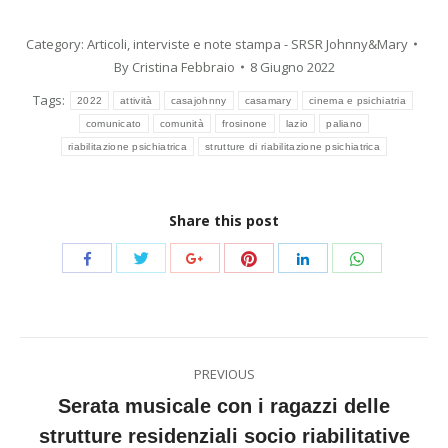
Category:
Articoli, interviste e note stampa - SRSR Johnny&Mary
By
Cristina Febbraio
8 Giugno 2022
Tags:
2022
attività
casajohnny
casamary
cinema e psichiatria
comunicato
comunità
frosinone
lazio
paliano
riabilitazione psichiatrica
strutture di riabilitazione psichiatrica
Share this post
Share
Share
Share
Share
Share
Share
with
with
with
with
with
with
Twitter
Pinterest
WhatsApp
Facebook
Google+
LinkedIn
Post
PREVIOUS
navigation
Serata musicale con i ragazzi delle
strutture residenziali socio riabilitative