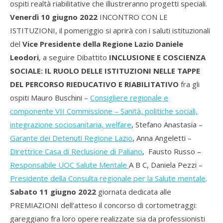
ospiti realtà riabilitative che illustreranno progetti speciali.
Venerdì 10 giugno 2022
INCONTRO CON LE
ISTITUZIONI
, il pomeriggio si aprirà con i saluti istituzionali
del
Vice Presidente della Regione Lazio Daniele
Leodori
, a seguire Dibattito
INCLUSIONE E COSCIENZA
SOCIALE: IL RUOLO DELLE ISTITUZIONI NELLE TAPPE
DEL PERCORSO RIEDUCATIVO E RIABILITATIVO
fra gli
ospiti
Mauro Buschini –
Consigliere regionale e
componente VII Commissione – Sanità, politiche sociali,
integrazione sociosanitaria, welfare
, Stefano Anastasia –
Garante dei Detenuti Regione Lazio
, Anna Angeletti –
Direttrice Casa di Reclusione di Paliano
, Fausto Russo –
Responsabile UOC Salute Mentale
A B C, Daniela Pezzi –
Presidente della Consulta regionale per la Salute mentale
.
Sabato 11 giugno 2022
giornata dedicata alle
PREMIAZIONI dell’atteso il concorso di cortometraggi:
gareggiano fra loro opere realizzate sia da professionisti